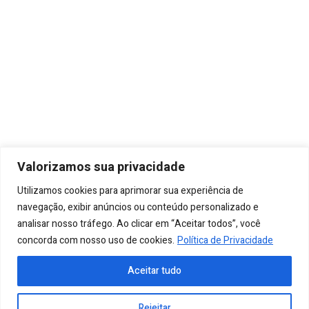
A Freedom Energy é uma empresa fundada com base em uma
ampla experiência técnica em todo o processo de geração de
Valorizamos sua privacidade
energia distribuída.
Utilizamos cookies para aprimorar sua experiência de
Menu
navegação, exibir anúncios ou conteúdo personalizado e
Como Funciona
Contato
Blog
Quem Somos
analisar nosso tráfego. Ao clicar em “Aceitar todos”, você
concorda com nosso uso de cookies.
Política de Privacidade
Seja um Parceiro
Termos e Condições Gerais De Uso
Aceitar tudo
Área do Cliente
Rejeitar