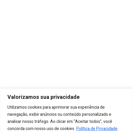
Leia Mais
A Freedom Energy é uma empresa fundada com base em uma
ampla experiência técnica em todo o processo de geração de
Valorizamos sua privacidade
energia distribuída.
Utilizamos cookies para aprimorar sua experiência de
Menu
navegação, exibir anúncios ou conteúdo personalizado e
Como Funciona
Contato
Blog
Quem Somos
analisar nosso tráfego. Ao clicar em “Aceitar todos”, você
concorda com nosso uso de cookies.
Política de Privacidade